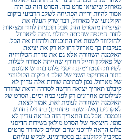
מארוול שיוציאו סרט כזה. הסרט הזה גם היה
אמור להיות יריית הפתיחה לשלב הרביעי ביקום
הקולנועי של מארוול, דבר שרק העלה את
הציפיות מהסרט הזה. אבל תוכניות לחוד ומציאות
לחוד. המגפה שהכתה בעולם גרמה למארוול
ולהוליווד לשנות את התוכניות ולדחות את הכל.
בעקבות כך מארוול דחו לא רק את יציאת
האלמנה השחורה אלא גם את סדרת הטלוויזיה
של פאלקון וחייל החורף שהייתה אמורה לעלות
לשירות הסטרימינג דיסני פלוס בחודש אוגוסט
בתור הפרויקט השני של שלב 4 ביקום הקולנועי
של מארוול. נכון לכתיבת שורות אלה עדיין לא
קיבלנו תאריך יציאה חדשה לסדרה הזאת שחזרה
לצילומים אחרונים רק לפני כמה ימים. הסרט של
האלמנה השחורה לעומת זאת, אמור לצאת
לאקרנים (אלה שעוד פתוחים) בתחילת חודש
נובמבר. אבל גם התאריך הזה כנראה עדיין לא
סופי. היציאה של הסרט מולאן בשירות הדיסני
פלוס הראה לדיסני שהם יכולים לשחרר סרטים
במקביל לקולנוע גם בסטרימינג, לבקש עליהם