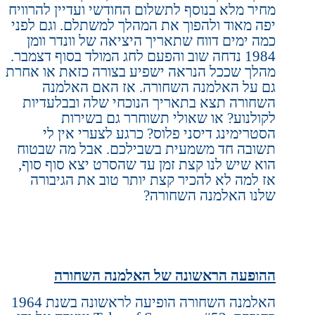
מחיר מלא בנוסף לתשלום החודשי ועדיין להרוויח
יפה מאוד ולהפוך את המהלך למשתלם. וגם לפני
כמה ימים דווח שתאריך היציאה של וונדר וומן
1984 נדחה שוב והפעם לחג המולד בסוף דצמבר.
מהלך שככל הנראה ישפיע בצורה כזאת או אחרת
גם על האלמנה השחורה. אז האם האלמנה
השחורה תצא בתאריך הנוכחי שלה ובבלעדיות
לקולנוע? או שאולי תשוחרר גם בשירות
הסטרימינג דיסני פלוס? כרגע לצערי אין לי
תשובה חד משמעית בשבילכם. אבל מה שבטוח
הוא שיש לנו קצת זמן עד שהסרט יצא סוף סוף,
אז למה לא להכיר קצת יותר טוב את הגיבורה
שלנו האלמנה השחורה?
ההופעה הראשונה של האלמנה השחורה
האלמנה השחורה הופיעה לראשונה בשנת 1964