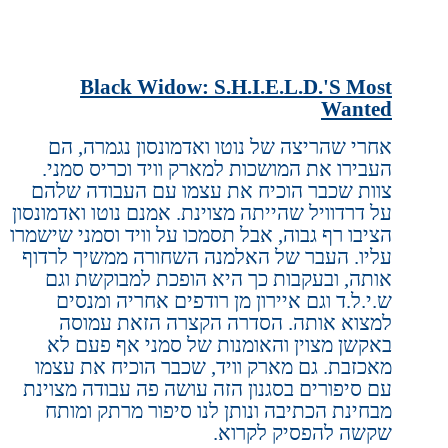
Black Widow: S.H.I.E.L.D.'S Most
Wanted
אחרי שהריצה של נוטו ואדמונסון נגמרה, הם
העבירו את המושכות למארק וויד וכריס סמני.
צוות שכבר הוכיח את עצמו עם העבודה שלהם
על דרדוויל שהייתה מצוינת. אמנם נוטו ואדמונסון
הציבו רף גבוה, אבל תסמכו על וויד וסמני שישמרו
עליו. העבר של האלמנה השחורה ממשיך לרדוף
אותה, ובעקבות כך היא הופכת למבוקשת וגם
ש.י.ל.ד וגם איירון מן רודפים אחריה ומנסים
למצוא אותה. הסדרה הקצרה הזאת עמוסה
באקשן מצוין והאומנות של סמני אף פעם לא
מאכזבת. גם מארק וויד, שכבר הוכיח את עצמו
עם סיפורים בסגנון הזה עושה פה עבודה מצוינת
מבחינת הכתיבה ונותן לנו סיפור מרתק ומותח
שקשה להפסיק לקרוא.