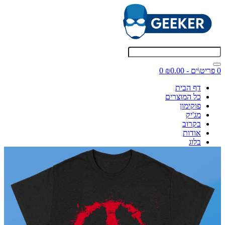
0 פריט\ים - ₪0.00
0
דף הבית
כל המוצרים
פוקימון
מג'יק
בקרוב
אודות
בלוג