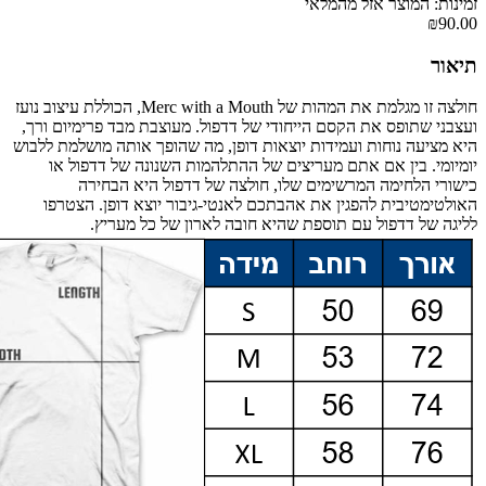
זמינות: המוצר אזל מהמלאי
₪90.00
תיאור
חולצה זו מגלמת את המהות של Merc with a Mouth, הכוללת עיצוב נועז
ועצבני שתופס את הקסם הייחודי של דדפול. מעוצבת מבד פרימיום ורך,
היא מציעה נוחות ועמידות יוצאות דופן, מה שהופך אותה מושלמת ללבוש
יומיומי. בין אם אתם מעריצים של ההתלהמות השנונה של דדפול או
כישורי הלחימה המרשימים שלו, חולצה של דדפול היא הבחירה
האולטימטיבית להפגין את אהבתכם לאנטי-גיבור יוצא דופן. הצטרפו
לליגה של דדפול עם תוספת שהיא חובה לארון של כל מעריץ.