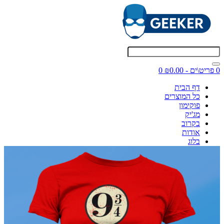
0 פריט\ים - ₪0.00
0
דף הבית
כל המוצרים
פוקימון
מג'יק
בקרוב
אודות
בלוג