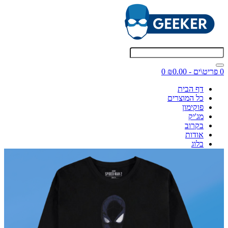
0 פריט\ים - ₪0.00
0
דף הבית
כל המוצרים
פוקימון
מג'יק
בקרוב
אודות
בלוג