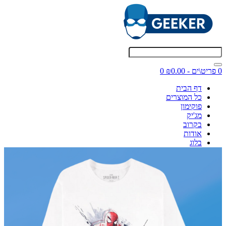
0 פריט\ים - ₪0.00
0
דף הבית
כל המוצרים
פוקימון
מג'יק
בקרוב
אודות
בלוג