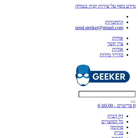
מידע נוסף על שירות קניה בטוחה
התחברות
send.geeker@gmail.com
אודות
צרו קשר
אודות
מדריך מידות
0 פריט\ים - ₪0.00
0
דף הבית
כל המוצרים
פוקימון
מג'יק