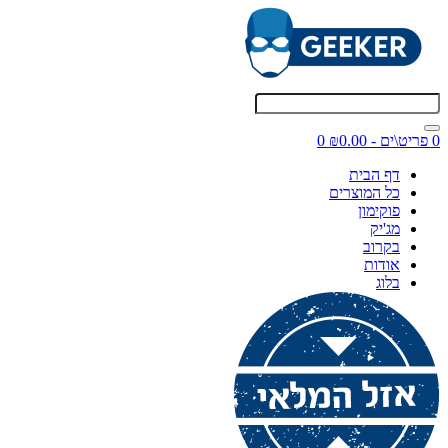
0 פריט\ים - ₪0.00
0
דף הבית
כל המוצרים
פוקימון
מג'יק
בקרוב
אודות
בלוג