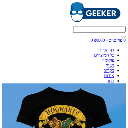
0 פריט\ים - ₪0.00
0
דף הבית
כל המוצרים
פוקימון
מג'יק
בקרוב
אודות
בלוג