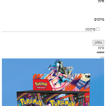
סינון
מותגים
פוקימון
כללי
סינון