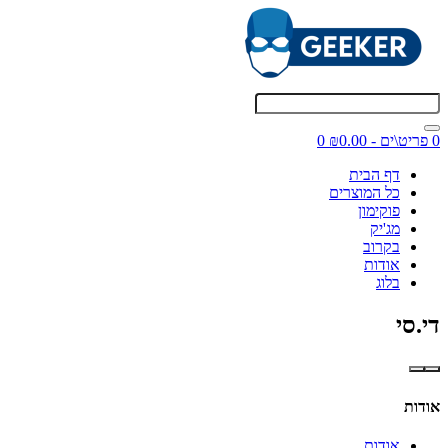
0 פריט\ים - ₪0.00
0
דף הבית
כל המוצרים
פוקימון
מג'יק
בקרוב
אודות
בלוג
די.סי
אודות
אודות